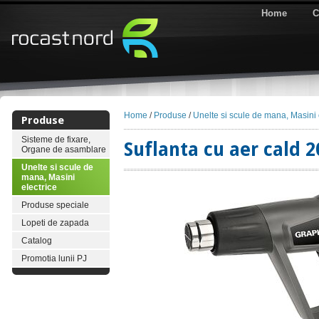
Home
C
Home
/
Produse
/
Unelte si scule de mana, Masini 
Produse
Sisteme de fixare,
Suflanta cu aer cald 
Organe de asamblare
Unelte si scule de
mana, Masini
electrice
Produse speciale
Lopeti de zapada
Catalog
Promotia lunii PJ