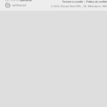
site creat de
optimacad
Termeni si conditii
|
Politica de confiden
© 2014, Rocast Nord SRL , Str. Mitocului nr. 4