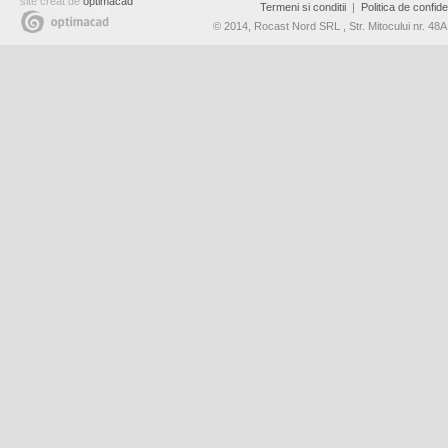
site creat de
optimacad
Termeni si conditii
|
Politica de confiden
© 2014, Rocast Nord SRL , Str. Mitocului nr. 4