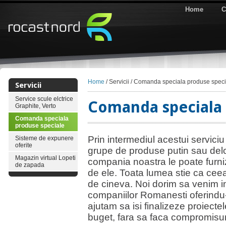
Home
C
Home
/ Servicii / Comanda speciala produse spec
Servicii
Service scule elctrice
Comanda speciala 
Graphite, Verto
Comanda speciala
produse speciale
Prin intermediul acestui servici
Sisteme de expunere
oferite
grupe de produse putin sau delo
Magazin virtual Lopeti
compania noastra le poate furni
de zapada
de ele. Toata lumea stie ca ceea
de cineva. Noi dorim sa venim i
companiilor Romanesti oferindu-le
ajutam sa isi finalizeze proiectel
buget, fara sa faca compromisuri