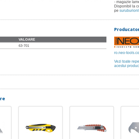
- magazie lam
Disponibil la 
pe
suruburionl
Producato
VALOARE
63-701
ro.neo-tools.c
Vezi toate rep
acestui produc
are