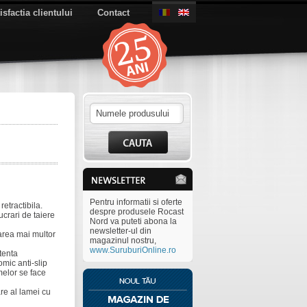
isfactia clientului
Contact
Pentru informatii si oferte
retractibila.
despre produsele Rocast
ucrari de taiere
Nord va puteti abona la
newsletter-ul din
zarea mai multor
magazinul nostru,
www.SuruburiOnline.ro
tenta
mic anti-slip
melor se face
are al lamei cu