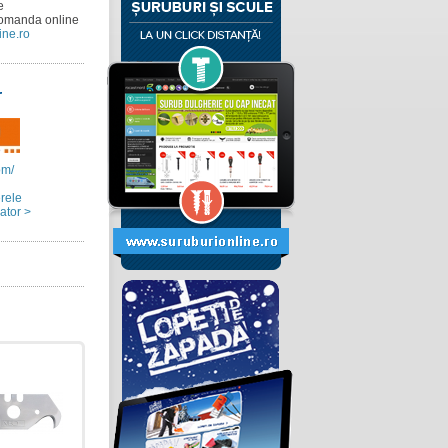
e
comanda online
ine.ro
r
om/
erele
ator >