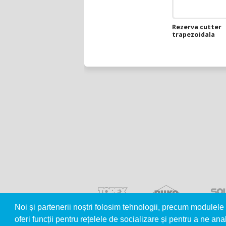
Rezerva cutter
trapezoidala
Noi și partenerii noștri folosim tehnologii, precum modulele 
oferi funcții pentru rețelele de socializare și pentru a ne anal