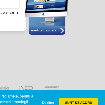
utter carlig
i reclamele, pentru a
 acestei tehnologii
Decline
SUNT DE ACORD