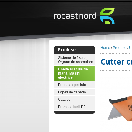
Home
/
Produse
/
U
Produse
Sisteme de fixare,
Cutter c
Organe de asamblare
Unelte si scule de
mana, Masini
electrice
Produse speciale
Lopeti de zapada
Catalog
Promotia lunii PJ