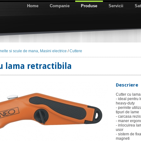
Home
Companie
Produse
Servicii
Sat
nelte si scule de mana, Masini electrice
/
Cuttere
u lama retractibila
Descriere
Cutter cu lama 
- ideal pentru l
heavy-duty
- permite utili
tipuri de lame
- carcasa rezis
- maner ergono
- inlocuirea la
usor
- sistem de fix
magneti