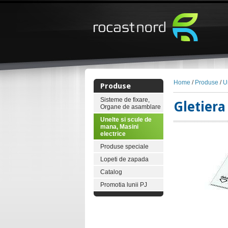
Home
/
Produse
/
U
Produse
Sisteme de fixare,
Gletiera
Organe de asamblare
Unelte si scule de
mana, Masini
electrice
Produse speciale
Lopeti de zapada
Catalog
Promotia lunii PJ