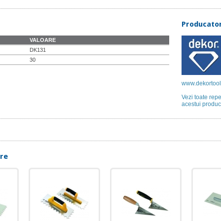
Producato
VALOARE
DK131
30
www.dekortools
Vezi toate rep
acestui produc
are