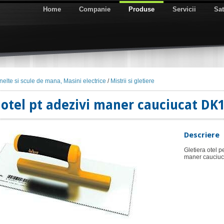
Home
Companie
Produse
Servicii
Sat
nelte si scule de mana, Masini electrice
/
Mistrii si gletiere
 otel pt adezivi maner cauciucat DK
Descriere
Gletiera otel p
maner cauciuc