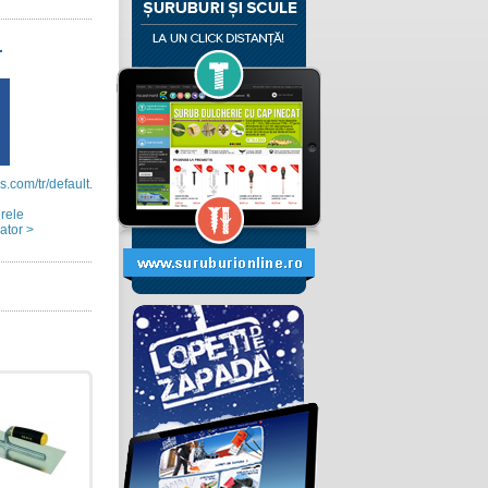
r
.com/tr/default.aspx
erele
ator >