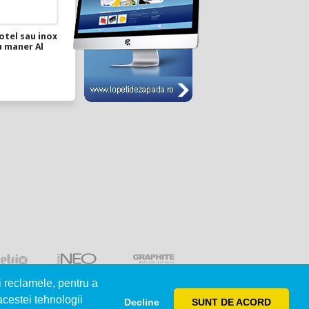
otel sau inox
u maner Al
i reclamele, pentru a
 acestei tehnologii
Decline
SUNT DE ACORD