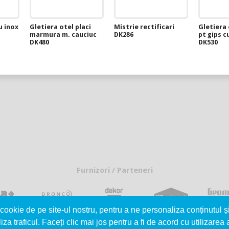
u inox
Gletiera otel placi
Mistrie rectificari
Gletiera 
marmura m. cauciuc
DK286
pt gips c
DK480
DK530
Furnizori / Parteneri
cookie de pe site-ul nostru, pentru a ne personaliza conținutul ș
iza traficul. Faceți clic mai jos pentru a fi de acord cu utilizarea