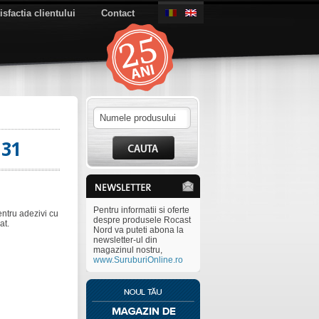
isfactia clientului
Contact
131
Pentru informatii si oferte
entru adezivi cu
despre produsele Rocast
at.
Nord va puteti abona la
newsletter-ul din
magazinul nostru,
www.SuruburiOnline.ro