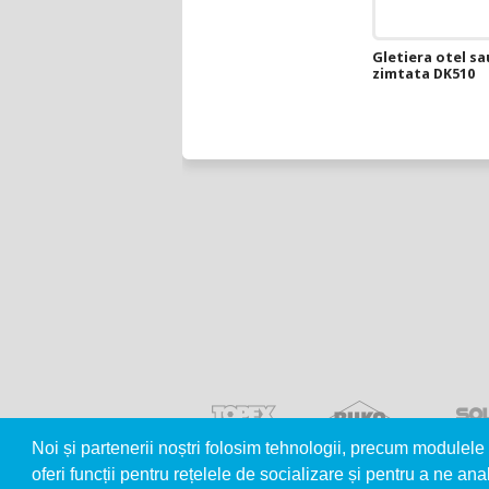
Gletiera otel sa
zimtata DK510
Noi și partenerii noștri folosim tehnologii, precum modulele 
oferi funcții pentru rețelele de socializare și pentru a ne anal